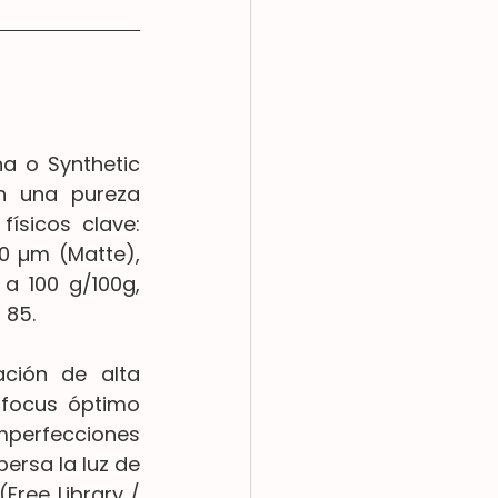
a o Synthetic 
n una pureza 
ísicos clave: 
0 µm (Matte), 
a 100 g/100g, 
 85.
ción de alta 
-focus óptimo 
mperfecciones 
ersa la luz de 
ree Library / 