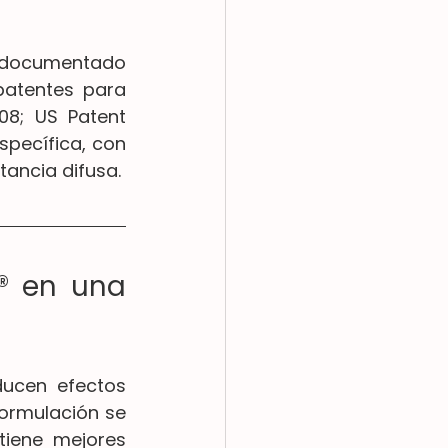
documentado 
atentes para 
8; US Patent 
pecífica, con 
tancia difusa.
® en una 
ducen efectos 
ormulación se 
iene mejores 