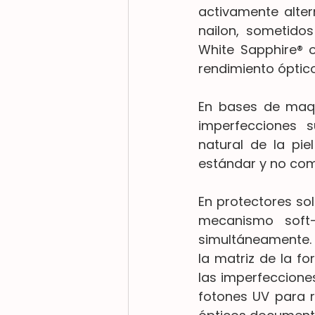
activamente alter
nailon, sometido
White Sapphire® 
rendimiento ópti
En bases de maqui
imperfecciones s
natural de la p
estándar y no co
En protectores sol
mecanismo soft-
simultáneamente. 
la matriz de la fo
las imperfecciones
fotones UV para re