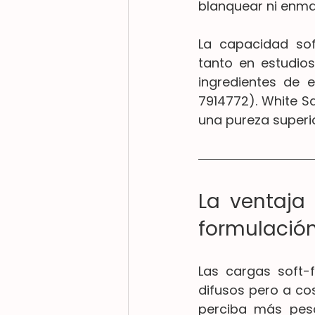
blanquear ni enma
La capacidad so
tanto en estudios
ingredientes de e
7914772). White Sa
una pureza superio
La ventaja
formulació
Las cargas soft-f
difusos pero a cos
perciba más pesa