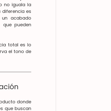
 no iguala la 
diferencia es 
e un acabado 
 que pueden 
a total es lo 
va el tono de 
lación
roducto donde 
es que buscan 