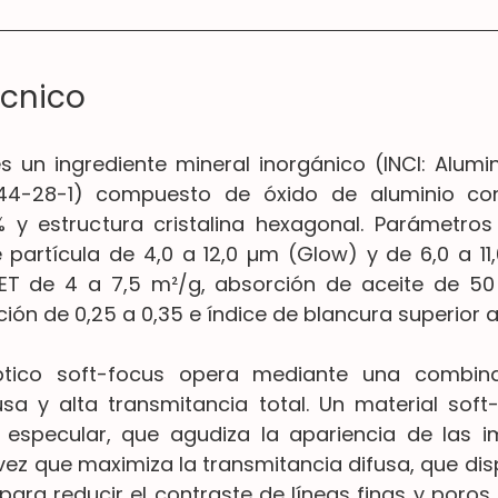
cnico
s un ingrediente mineral inorgánico (INCI: Alumin
344-28-1) compuesto de óxido de aluminio co
% y estructura cristalina hexagonal. Parámetros f
artícula de 4,0 a 12,0 µm (Glow) y de 6,0 a 11,
BET de 4 a 7,5 m²/g, absorción de aceite de 50 
ción de 0,25 a 0,35 e índice de blancura superior a
ptico soft-focus opera mediante una combina
usa y alta transmitancia total. Un material soft
o especular, que agudiza la apariencia de las i
 vez que maximiza la transmitancia difusa, que disp
ra reducir el contraste de líneas finas y poros (F