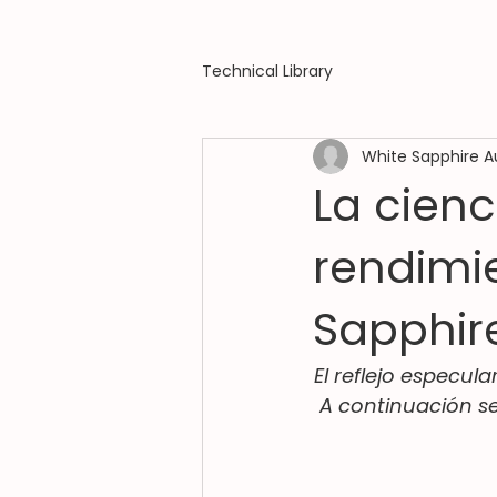
Technical Library
White Sapphire A
La cienc
rendimi
Sapphir
El reflejo especula
A continuación s