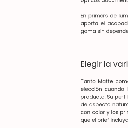
ópticos document
En primers de lum
aporta el acabado
gama sin depender
Elegir la va
Tanto Matte como
elección cuando l
producto. Su perfi
de aspecto natural
con color y los pr
que el brief inclu