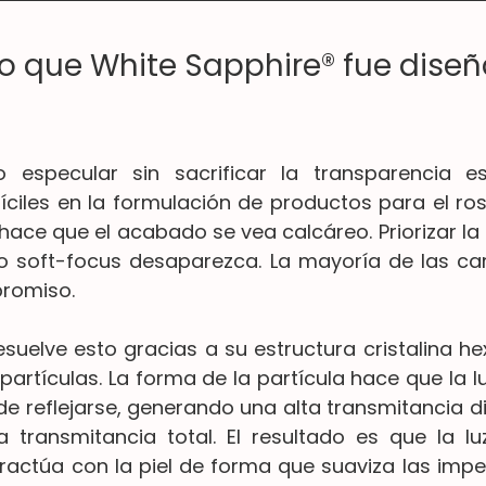
ico que White Sapphire® fue dise
jo especular sin sacrificar la transparencia e
fíciles en la formulación de productos para el ros
a hace que el acabado se vea calcáreo. Priorizar la
o soft-focus desaparezca. La mayoría de las ca
promiso.
suelve esto gracias a su estructura cristalina hex
artículas. La forma de la partícula hace que la lu
de reflejarse, generando una alta transmitancia di
 transmitancia total. El resultado es que la luz
ractúa con la piel de forma que suaviza las imper