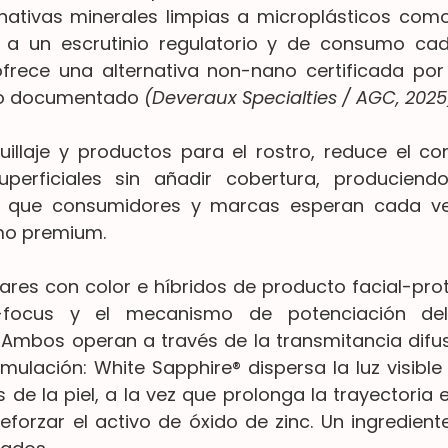
nativas minerales limpias a microplásticos como
s a un escrutinio regulatorio y de consumo cad
ofrece una alternativa non-nano certificada po
co documentado 
(Deveraux Specialties / AGC, 2025
llaje y productos para el rostro, reduce el con
uperficiales sin añadir cobertura, produciend
iel que consumidores y marcas esperan cada 
mo premium.
ares con color e híbridos de producto facial-prote
focus y el mecanismo de potenciación del
Ambos operan a través de la transmitancia difusa
rmulación: White Sapphire® dispersa la luz visible
 de la piel, a la vez que prolonga la trayectoria e
forzar el activo de óxido de zinc. Un ingrediente