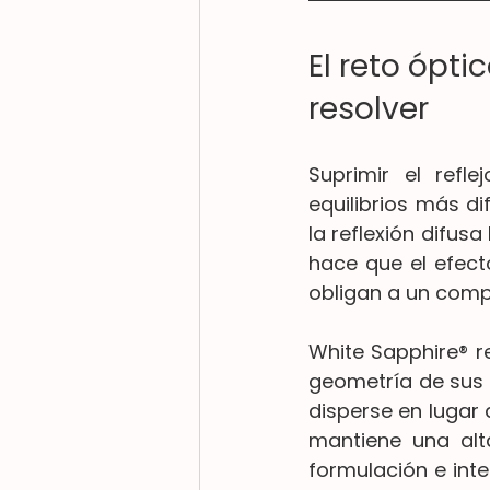
El reto ópt
resolver
Suprimir el refle
equilibrios más di
la reflexión difus
hace que el efect
obligan a un com
White Sapphire® re
geometría de sus p
disperse en lugar 
mantiene una alta
formulación e inte