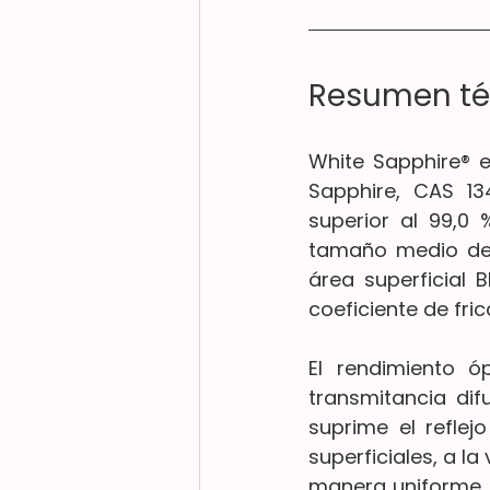
Resumen té
White Sapphire® e
Sapphire, CAS 1
superior al 99,0 
tamaño medio de p
área superficial 
coeficiente de fric
El rendimiento ó
transmitancia dif
suprime el reflej
superficiales, a la
manera uniforme pa