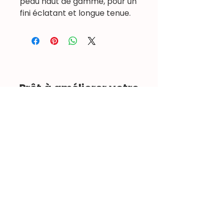
peau haut de gamme, pour un
fini éclatant et longue tenue.
Prêt à améliorer votre
formulation ?
Contactez-nous
Informations techniques
Demander un échantillon