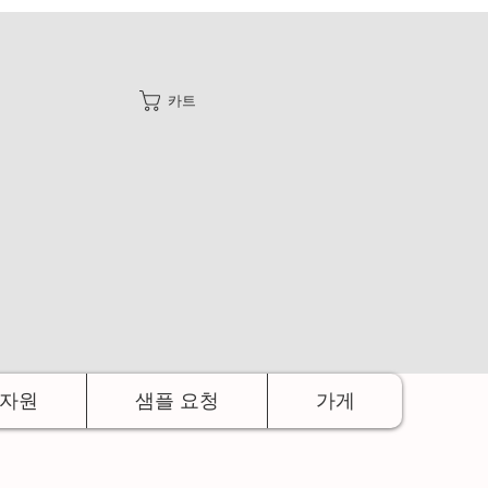
카트
자원
샘플 요청
가게