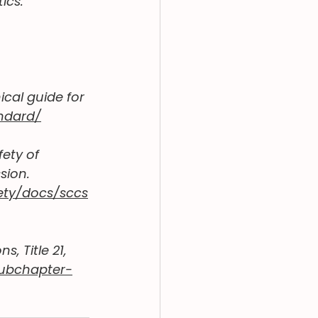
cs. 
cal guide for 
ndard/
ety of 
ion. 
ety/docs/sccs
, Title 21, 
subchapter-