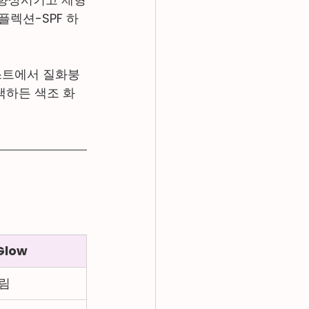
플렉션-SPF 하
스트에서 질화붕
택하든 색조 화
Glow
크림