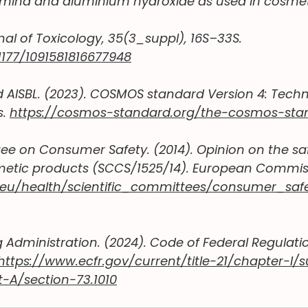
mina and aluminium hydroxide as used in cosmeti
nal of Toxicology, 35(3_suppl), 16S–33S. 
.1177/1091581816677948
ISBL. (2023). COSMOS standard Version 4: Techni
. 
https://cosmos-standard.org/the-cosmos-sta
ee on Consumer Safety. (2014). Opinion on the saf
etic products (SCCS/1525/14). European Commiss
a.eu/health/scientific_committees/consumer_saf
Administration. (2024). Code of Federal Regulations
https://www.ecfr.gov/current/title-21/chapter-I/
-A/section-73.1010