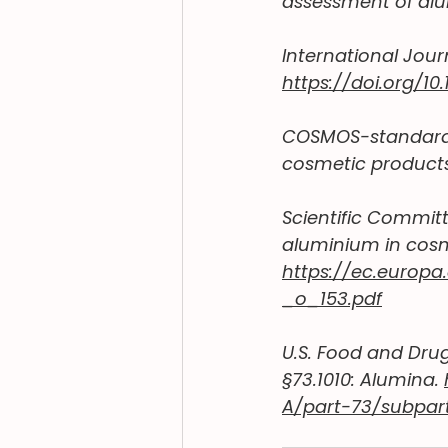
assessment of alu
International Jour
https://doi.org/10
COSMOS-standard A
cosmetic products
Scientific Committ
aluminium in cosm
https://ec.europ
_o_153.pdf
U.S. Food and Drug 
§73.1010: Alumina. 
A/part-73/subpart