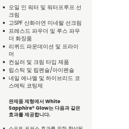
오일 인 워터 및 워터프루프 선
크림
고SPF 산화아연 미네랄 선크림
프레스드 파우더 및 루스 파우
더 화장품
리퀴드 파운데이션 및 프라이
머
컨실러 및 크림 타입 제품
립스틱 및 립펜슬/아이펜슬
네일 에나멜 및 하이브리드 코
스메틱 코팅제
완제품 제형에서 White
Sapphire® Glow는 다음과 같은
효과를 제공합니다.
소프트 포커스 효과를 위한 향상된