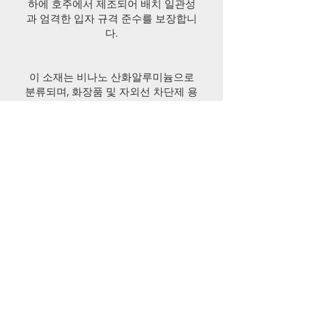
하에 호주에서 제조되어 배치 일관성
과 엄격한 입자 규격 준수를 보장합니
다.
이 소재는 비나노 산화알루미늄으로
분류되며, 화장품 및 자외선 차단제 용
도에 적합한 엄격한 중금속 함량 기준
에 따라 생산됩니다.
연간 생산 능력은 50톤 이상이며, 미국
과 네덜란드에 재고를 확보하여 전 세
계 유통을 지원합니다.
기술 문서, SDS 및 규제 관련 지원은
요청 시 제공됩니다.
변형 모델 성능 비교