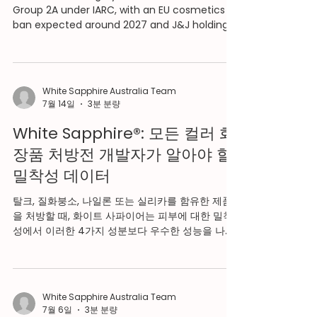
Group 2A under IARC, with an EU cosmetics
분 조절과 산뜻한 마무리감이 중요한 제형 목표라
ban expected around 2027 and J&J holding
면, 화
roughly $11 billion in litigation reserves. White
Sapphire® is a manufactured, FDA-approved,
COSMOS-certified talc alternative that
matches talc's mattifying and adhesion
White Sapphire Australia Team
performance in colour cosmetics and
7월 14일
3분 분량
suncare, without the asbestos cross-
contamination risk built into how talc is
White Sapphire®: 모든 컬러 화
mined.
장품 처방전 개발자가 알아야 할
밀착성 데이터
탈크, 질화붕소, 나일론 또는 실리카를 함유한 제품
을 처방할 때, 화이트 사파이어는 피부에 대한 밀착
성에서 이러한 4가지 성분보다 우수한 성능을 나타
냅니다. 이 데이터를 기반으로 한 결과는 다음과 같
습니다. 화이트 사파이어®와의 비교 비교 대상인 구
성 요소 White Sapphire® 연결의 이점 질화붕소
19% 강력한 접착력 탈크 29% 강력한 접착력 나일론
White Sapphire Australia Team
44% 강력한 접착력 실리카 64% 강력한 접착력
7월 6일
3분 분량