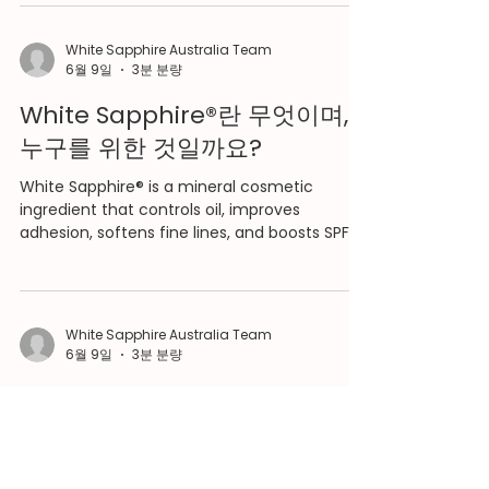
직진하는 대신 여러 방향으로 산란되도록 합니다.
선케어 제형에서 이는 제품을 통과하는 UV 광자의
White Sapphire Australia Team
경로 길이를 늘려, 산화아연 활성 성분이 피부에 도
6월 9일
3분 분량
달하기 전에 이를 차단하고 흡수하거나 산란시킬 기
회를 더 많이 갖게 합니다. White Sapphire는 UV
White Sapphire®란 무엇이며,
방사선을 직접 흡수하지 않습니다. White
누구를 위한 것일까요?
Sapphire의 역할은 산화아연 활성 성분을 지원하는
방식으로 제형 매트릭스의 광학 밀도를 높이는 것입
White Sapphire® is a mineral cosmetic
니다. 이 효과는 선케어 및 화장품 제형에서 White
ingredient that controls oil, improves
Sapphire와 ZinClear XP 산화아연의 조합을 다루
adhesion, softens fine lines, and boosts SPF
는 가출원 특허로 뒷받침됩니다. 완제품 선케어에서
output in zinc oxide formulations.
의 성능 SPF
White Sapphire Australia Team
6월 9일
3분 분량
매트 vs 글로우: 내 피부톤에 맞
는 화이트 사파이어 제품 고르는
방법