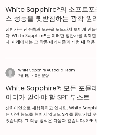
White Sapphire® 는 다양한 표면 유형 및 적용 방
법에서의 밀착성을 평가하기 위한 일련의 테스트를
White Sapphire®의 소프트포커
거쳐 왔습니다. 그 결과, 화장품 분말의 처방에 일반
스 성능을 뒷받침하는 광학 원리
적으로 사용되는 종래의 대체품과 비교하여, 본 제
품이 우수함이 명확하게 나타났다. 질화붕소는 고품
정반사는 잔주름과 모공을 도드라져 보이게 만듭니
질의 파우더 처방에 있어서의 밀착성의 기준(벤치
다. White Sapphire®는 이러한 정반사를 억제합니
마크)으로 되어 있어, 고급·프리미엄 화장품 브랜드
다. 아래에서는 그 작동 메커니즘과 제형 내 적용 방
에 선호해 채용되고 있습니다(Saint-Gobain,
식을 설명합니다. White Sapphire®가 해결하도록
2024). 단순한 저비용이나 사용하기
설계된 광학적 과제 투명도를 희생하지 않으면서 정
반사를 억제하는 것은 컴플렉션 제형에서 가장 까다
로운 균형 작업 중 하나입니다. 확산 반사를 높이면
White Sapphire Australia Team
마감이 백탁 현상처럼 보이게 됩니다. 투명도를 우
7월 1일
3분 분량
선시하면 소프트포커스 효과가 사라집니다. 대부분
의 표준 필러는 이러한 절충을 강요합니다. White
White Sapphire®: 모든 포뮬레
Sapphire®는 육방정계 결정 구조와 입자 형태를 통
이터가 알아야 할 SPF 부스트
해 이 문제를 해결합니다. 입자의 형태로 인해 입사
광이 반사되지 않고 산란되며, 이는 높은 총 투과율
산화아연으로 제형화하고 있다면, White Sapphire
을 유지하면서도 높은 확산 투과율을 만들어냅니다.
는 아연 농도를 높이지 않고도 SPF를 향상시킬 수
그 결과 빛이 제형을 통과하여 피부와 상호작용하
있습니다. 그 작동 방식은 다음과 같습니다. SPF 부
며, 피부를 하얗게 만들거나 가리지 않으면서 결점
스트 메커니즘 White Sapphire는 제형 전체의 확
을 부드럽게 완화합니다. 화장품 조성물에서의
산 광 투과율을 높입니다. 확산 투과는 빛이 그대로