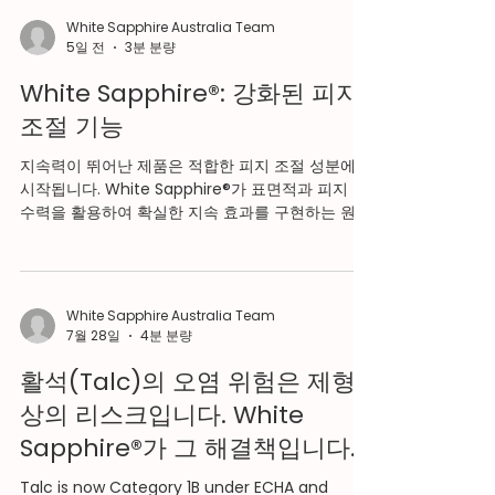
White Sapphire Australia Team
5일 전
3분 분량
White Sapphire®: 강화된 피지
조절 기능
지속력이 뛰어난 제품은 적합한 피지 조절 성분에서
시작됩니다. White Sapphire®가 표면적과 피지 흡
수력을 활용하여 확실한 지속 효과를 구현하는 원리
는 다음과 같습니다. 요약 간편한 등급 선택: 피지 조
절과 끈적임 없는 보송한 마무리감이 중요한 처방에
는 White Sapphire® Matte가 최적의 솔루션입니
다. 피지 분해로 인한 실질적 비용: 색조 화장품의 지
White Sapphire Australia Team
속력 및 자외선 차단제(선크림)의 실제 SPF 효과에
7월 28일
4분 분량
미치는 영향 피지 조절의 물리적 원리: BET 비표면
적(4~7.5 m²/g)과 오일 흡수력(50~100 g/100g)
활석(Talc)의 오염 위험은 제형
이 단순한 마케팅 문구가 아닌, 검증 가능한 성능의
상의 리스크입니다. White
한계를 결정짓는 방식 코팅 방식보다 흡착 방식이
Sapphire®가 그 해결책입니다.
우수한 이유: 전단력(shear), 열, 또는 pH 변화에도
성능이 저하되지 않는 메커니즘 화이트 사파이어®
Talc is now Category 1B under ECHA and
매트: 최적의 유분 조절 성능을 위한 최적의 선택 유